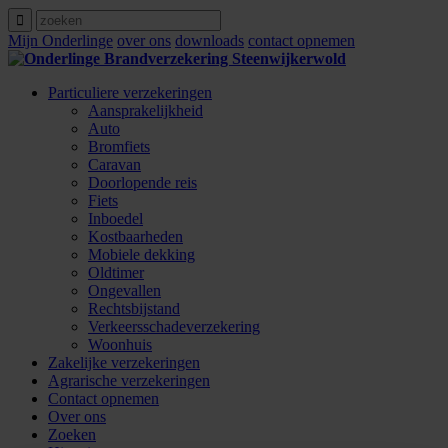
Mijn Onderlinge
over ons
downloads
contact opnemen
Particuliere verzekeringen
Aansprakelijkheid
Auto
Bromfiets
Caravan
Doorlopende reis
Fiets
Inboedel
Kostbaarheden
Mobiele dekking
Oldtimer
Ongevallen
Rechtsbijstand
Verkeersschadeverzekering
Woonhuis
Zakelijke verzekeringen
Agrarische verzekeringen
Contact opnemen
Over ons
Zoeken