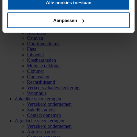
(0521) 589 011
Alle cookies toestaan
info@onderlinge-steenwijkerwold.nl
Particuliere verzekeringen
Aanpassen
Aansprakelijkheid
Auto
Bromfiets
Caravan
Doorlopende reis
Fiets
Inboedel
Kostbaarheden
Mobiele dekking
Oldtimer
Ongevallen
Rechtsbijstand
Verkeersschadeverzekering
Woonhuis
Zakelijke verzekeringen
Verzekerd ondernemen
Zakelijk advies
Contact opnemen
Agrarische verzekeringen
Verzekerd ondernemen
Agrarisch advies