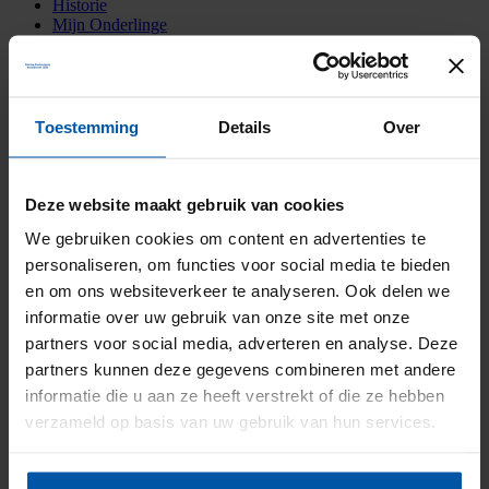
Historie
Mijn Onderlinge
Menu
Menu
Home
•
Brandgevaar door zonnepanelen?
•
Zonnepanelen_v3.jpg
Zonnepanelen_v3.jpg
Toestemming
Details
Over
27 mei 2020
/
door
Deze website maakt gebruik van cookies
We gebruiken cookies om content en advertenties te
https://onderlinge-steenwijkerwold.nl/wp-
personaliseren, om functies voor social media te bieden
content/uploads/2018/07/Logo-nieuw-2011-Reflex_diap.png
0
0
https://onderlinge-steenwijkerwold.nl/wp-
en om ons websiteverkeer te analyseren. Ook delen we
content/uploads/2018/07/Logo-nieuw-2011-Reflex_diap.png
2020-
informatie over uw gebruik van onze site met onze
05-27 16:17:51
2020-05-27 16:17:51
Zonnepanelen_v3.jpg
partners voor social media, adverteren en analyse. Deze
Deel deze pagina
Facebook
Twitter
partners kunnen deze gegevens combineren met andere
Koffie? Van harte welkom!
informatie die u aan ze heeft verstrekt of die ze hebben
verzameld op basis van uw gebruik van hun services.
Onderlinge Brandverzekering Steenwijkerwold
Blaankamp 5-A
8341 PA Steenwijkerwold