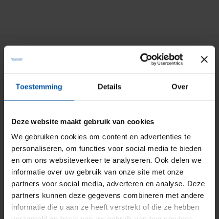
Particuliere verzekeringen
Aansprakelijkheid
Toestemming
Details
Over
Auto
Bromfiets
Deze website maakt gebruik van cookies
Caravan
We gebruiken cookies om content en advertenties te
personaliseren, om functies voor social media te bieden
Doorlopende reis
en om ons websiteverkeer te analyseren. Ook delen we
Fiets
informatie over uw gebruik van onze site met onze
partners voor social media, adverteren en analyse. Deze
Inboedel
partners kunnen deze gegevens combineren met andere
Kostbaarheden
informatie die u aan ze heeft verstrekt of die ze hebben
verzameld op basis van uw gebruik van hun services.