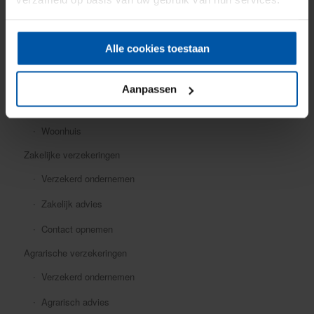
Mobiele dekking
Oldtimer
Alle cookies toestaan
Ongevallen
Rechtsbijstand
Aanpassen
Verkeersschadeverzekering
Woonhuis
Zakelijke verzekeringen
Verzekerd ondernemen
Zakelijk advies
Contact opnemen
Agrarische verzekeringen
Verzekerd ondernemen
Agrarisch advies