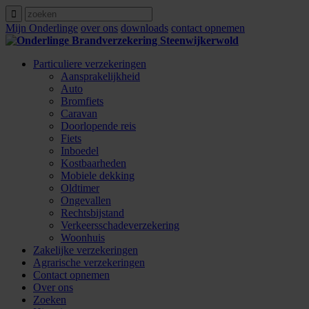
Mijn Onderlinge
over ons
downloads
contact opnemen
Particuliere verzekeringen
Aansprakelijkheid
Auto
Bromfiets
Caravan
Doorlopende reis
Fiets
Inboedel
Kostbaarheden
Mobiele dekking
Oldtimer
Ongevallen
Rechtsbijstand
Verkeersschadeverzekering
Woonhuis
Zakelijke verzekeringen
Agrarische verzekeringen
Contact opnemen
Over ons
Zoeken