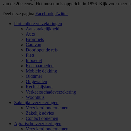
van de 20e eeuw. Het museum is opgericht in 1856. Kijk voor meer i
Deel deze pagina
Facebook
Twitter
Particuliere verzekeringen
Aansprakelijkheid
Auto
Bromfiets
Caravan
Doorlopende reis
Fiets
Inboedel
Kostbaarheden
Mobiele dekking
Oldtimer
Ongevallen
Rechtsbijstand
Verkeersschadeverzekering
Woonhuis
Zakelijke verzekeringen
Verzekerd ondernemen
Zakelijk advies
Contact opnemen
Agrarische verzekeringen
Verzekerd ondernemen