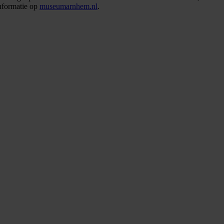
nformatie op
museumarnhem.nl
.