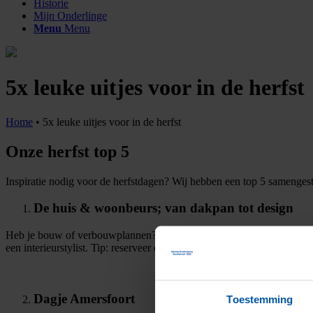
Historie
Mijn Onderlinge
Menu
Menu
5x leuke uitjes voor in de herfst
Home
•
5x leuke uitjes voor in de herfst
Onze herfst top 5
Inspiratie nodig voor de herfstdagen? Wij hebben een top 5 samengest
De huis & woonbeurs; van dakpan tot design
Heb je bouw of verbouwplannen? Vind de expert die je nodig hebt ti
een interieurstylist. Tip: reserveer een tijdslot op
huiswoonbeurs.nl
voo
Dagje Amersfoort
Toestemming