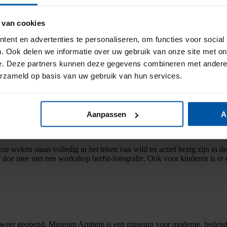
r’. Amersfoort is al mooi, maar gehuld in herfstkleuren is het helemaal 
urants en gezellige koffietentjes. Of bezoek eens het ‘Mondriaanhuis Ame
 van cookies
ent en advertenties te personaliseren, om functies voor social
. Ook delen we informatie over uw gebruik van onze site met on
e. Deze partners kunnen deze gegevens combineren met andere i
erzameld op basis van uw gebruik van hun services.
cht. Het bekend speelgoed heeft de Jaarbeurs omgetoverd tot een heus 
online tickets kopen. Van 24 t/m 30 oktober.
Aanpassen
A
weken staan volledig in het teken van wild en actief bezig zijn in de 
Of doe mee met een workshop herfst-fotografie. Ook voor kinderen is e
 weer geopend. Museum Arnhem is een museum voor moderne, hedendaa