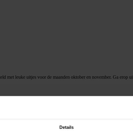
eld met leuke uitjes voor de maanden oktober en november. Ga erop uit 
jdens de Huis & Woon Beurs op 11, 12 & 13 oktober in de Evenementenh
r jouw interieuradvies op maat!
Details