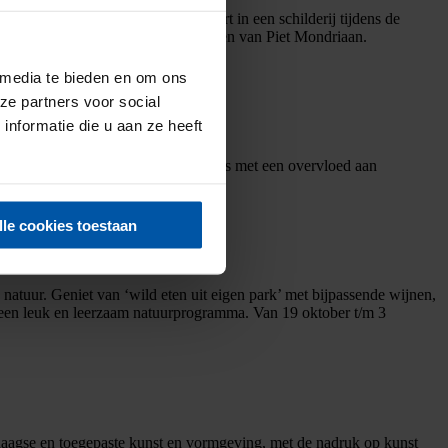
genieten! Deze groene stad verandert in een schilderij tijdens de
rsfoort’ en ontdek alles over het leven van Piet Mondriaan.
 media te bieden en om ons
ze partners voor social
nformatie die u aan ze heeft
Legoland: een paradijs voor Legofans met een overvloed aan
lle cookies toestaan
natuur. Geniet van ‘wild eten uit eigen park’ met bijpassende wijnen,
r een leuk en leerzaam natuurprogramma. Van 19 oktober t/m 3
gse en toegepaste kunst en vormgeving, met de nadruk op kunst