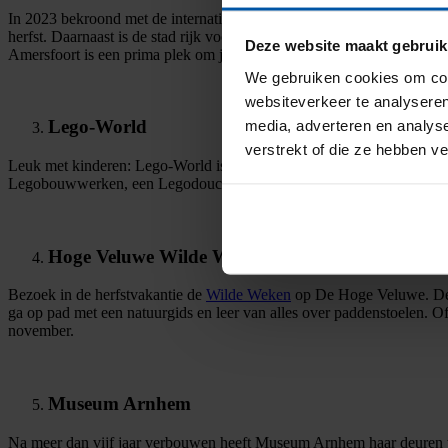
In 2023 bekroond met de internationale titel ‘European City of the Yea
herfst. Daarnaast is de stad rijk voorzien van leuke winkeltjes, resta
Deze website maakt gebruik
Amersfoort is een prima plek om jezelf eens lekker te verwennen!
We gebruiken cookies om cont
websiteverkeer te analyseren
Lego-World
media, adverteren en analys
verstrekt of die ze hebben v
Leuk met kinderen: Lego-World is dit jaar weer in de Jaarbeurs Utre
Legobouwwerken, een Legodouche en glijbaan. Let op: je kunt alleen 
Hoge Veluwe Wilde Weken
Bezoek in de herfstvakantie de
Wilde Weken
op De Hoge Veluwe. Deze 
ga op pad met een natuurgids en leer van alles over paddenstoelen. 
november.
Museum Arnhem
Na meer dan vijf jaar verbouwen heeft Museum Arnhem haar deuren