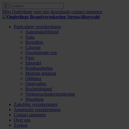
Mijn Onderlinge
over ons
downloads
contact opnemen
Particuliere verzekeringen
Aansprakelijkheid
Auto
Bromfiets
Caravan
Doorlopende reis
Fiets
Inboedel
Kostbaarheden
Mobiele dekking
Oldtimer
Ongevallen
Rechtsbijstand
Verkeersschadeverzekering
Woonhuis
Zakelijke verzekeringen
Agrarische verzekeringen
Contact opnemen
Over ons
Zoeken