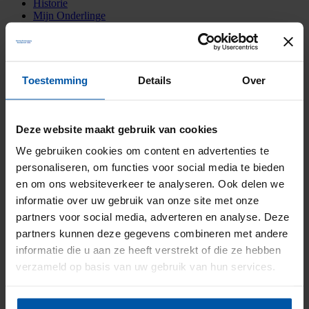
Historie
Mijn Onderlinge
Menu
Menu
Home
•
Nieuwsbrief 2020
•
Nieuwsbrief 2020
Nieuwsbrief 2020
Toestemming
Details
Over
18 december 2019
/
door
marcel
Deze website maakt gebruik van cookies
We gebruiken cookies om content en advertenties te
https://onderlinge-steenwijkerwold.nl/wp-
personaliseren, om functies voor social media te bieden
content/uploads/2018/07/Logo-nieuw-2011-Reflex_diap.png
0
0
marcel
https://onderlinge-steenwijkerwold.nl/wp-
en om ons websiteverkeer te analyseren. Ook delen we
content/uploads/2018/07/Logo-nieuw-2011-Reflex_diap.png
informatie over uw gebruik van onze site met onze
marcel
2019-12-18 11:47:47
2019-12-18 13:33:11
Nieuwsbrief 2020
partners voor social media, adverteren en analyse. Deze
Deel deze pagina
Facebook
Twitter
partners kunnen deze gegevens combineren met andere
Koffie? Van harte welkom!
informatie die u aan ze heeft verstrekt of die ze hebben
verzameld op basis van uw gebruik van hun services.
Onderlinge Brandverzekering Steenwijkerwold
Blaankamp 5-A
8341 PA Steenwijkerwold