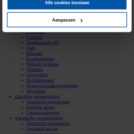
(0521) 589 011
Alle cookies toestaan
info@onderlinge-steenwijkerwold.nl
Particuliere verzekeringen
Aanpassen
Aansprakelijkheid
Auto
Bromfiets
Caravan
Doorlopende reis
Fiets
Inboedel
Kostbaarheden
Mobiele dekking
Oldtimer
Ongevallen
Rechtsbijstand
Verkeersschadeverzekering
Woonhuis
Zakelijke verzekeringen
Verzekerd ondernemen
Zakelijk advies
Contact opnemen
Agrarische verzekeringen
Verzekerd ondernemen
Agrarisch advies