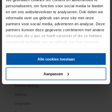
Particuliere verzekeringen
personaliseren, om functies voor social media te bieden
en om ons websiteverkeer te analyseren. Ook delen we
Aansprakelijkheid
informatie over uw gebruik van onze site met onze
Auto
partners voor social media, adverteren en analyse. Deze
partners kunnen deze gegevens combineren met andere
Bromfiets
informatie die u aan ze heeft verstrekt of die ze hebben
Caravan
verzameld op basis van uw gebruik van hun services.
Doorlopende reis
Fiets
Alle cookies toestaan
Inboedel
Aanpassen
Kostbaarheden
Mobiele dekking
Oldtimer
Ongevallen