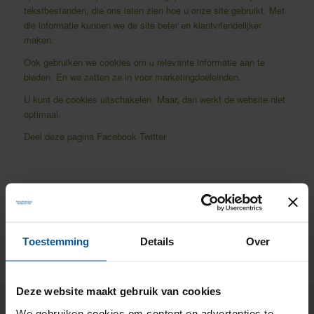
tekstbestanden, die ons laten zien hoe u onze site gebruikt. Met
die informatie kunnen we de site beter en klantvriendelijker
maken.
Ook gebruiken we cookies om u relevante informatie aan te
bieden. En we zetten ze in voor marketingdoeleinden.
U kunt de cookies uitschakelen. Maar, dan werkt de website niet
optimaal.
Deel deze pagina
Facebook
Twitter
Toestemming
Details
Over
Deze website maakt gebruik van cookies
We gebruiken cookies om content en advertenties te